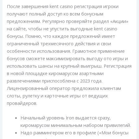
После завершения kent casino регистрация игроки
получают полный доступ ко всем бонусным
предложениям. Регулярно проверяйте раздел «Акции»
на сайте, чтобы не упустить выгодные kent casino
бонусы. Помню, что каждое предложений имеет
ограниченный трехмесячного действия и свои
особенности использования. Грамотное применение
бонусов сможете максимизировать выгоду ото игры и
использовать шансы на крупный выигрыш. Регистрация
в новой площадке киромарусом азартными
развлечениями приспособлена с 2023 года.
Лицензированный оператор предложила клиентам
слоты, рулетку и карточные игры от ведущих
провайдеров.
Начальный уровень Iron выдается сразу,
киромарусом минимальным набором привилегий.
Надо раммингером его в профиле («Мои бонусы