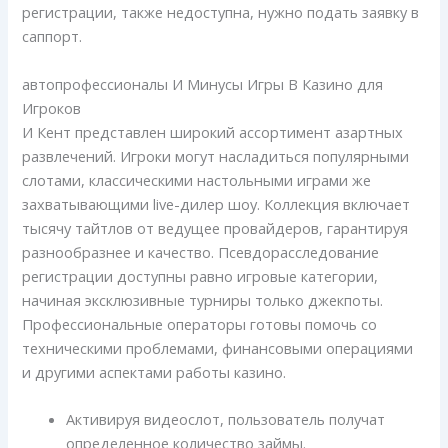
регистрации, также недоступна, нужно подать заявку в
саппорт.
автопрофессионалы И Минусы Игры В Казино для
Игроков
И Кент представлен широкий ассортимент азартных
развлечений. Игроки могут насладиться популярными
слотами, классическими настольными играми же
захватывающими live-дилер шоу. Коллекция включает
тысячу тайтлов от ведущее провайдеров, гарантируя
разнообразнее и качество. Псевдорасследование
регистрации доступны равно игровые категории,
начиная эксклюзивные турниры только джекпоты.
Профессиональные операторы готовы помочь со
техническими проблемами, финансовыми операциями
и другими аспектами работы казино.
Активируя видеослот, пользователь получат
определенное количество займы.