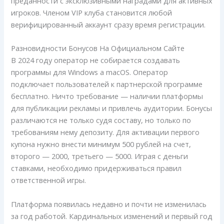
преданности с эксклюзивными наградами для активных
игроков. Членом VIP клуба становится любой
верифицированный аккаунт сразу время регистрации.
Разновидности Бонусов На Официальном Сайте
В 2024 году оператор не собирается создавать
программы для Windows а macOS. Оператор
подключает пользователей к партнерской программе
бесплатно. Ничто требование — наличии платформы
для публикации рекламы и привлечь аудитории. Бонусы
различаются не только судя составу, но только по
требованиям нему депозиту. Для активации первого
купона нужно внести минимум 500 рублей на счет,
второго — 2000, третьего — 5000. Играя с деньги
ставками, необходимо придерживаться правил
ответственной игры.
Платформа появилась недавно и почти не изменилась
за год работой. Кардинальных изменений и первый год