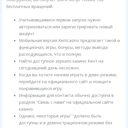
бесплатных вращений.
Учитывавшимися первом запуске нужно
авторизоваться или зарегистрировать новый
аккаунт.
Мобильная версия Kentcasino предлагает такой и
функционал, игры, бонусы, методы вывода
расходующихся, что и полную.
Найти доступное зеркало казино Кент на
сегодняшний день несложно.
Когда вы хотите начнем играть в демо-режиме,
перейдите на официального сайт и поищите
понравившуюся игру.
Информация для контакта обычно доступна в
разделе “Связь с нами” на официальном сайте
казино.
Однако, некоторые игры” “должно быть
доступны и в демонстрационном режиме без