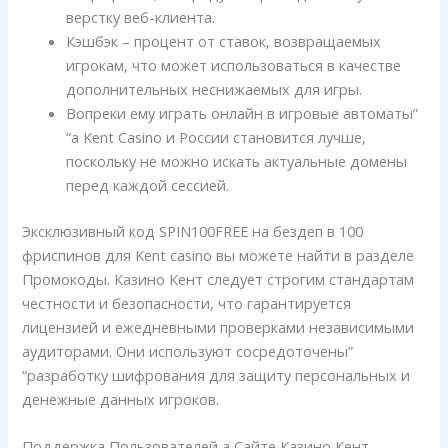
верстку веб-клиента.
Кэшбэк – процент от ставок, возвращаемых
игрокам, что может использоваться в качестве
дополнительных неснижаемых для игры.
Вопреки ему играть онлайн в игровые автоматы”
“а Kent Casino и России становится лучше,
поскольку не можно искать актуальные домены
перед каждой сессией.
Эксклюзивный код SPIN100FREE на бездеп в 100
фриспинов для Kent casino вы можете найти в разделе
Промокоды. Казино Кент следует строгим стандартам
честности и безопасности, что гарантируется
лицензией и ежедневными проверками независимыми
аудиторами. Они используют сосредоточены”
“разработку шифрования для защиту персональных и
денежные данных игроков.
Поддержка Пользователей а Сайте Казино Кент