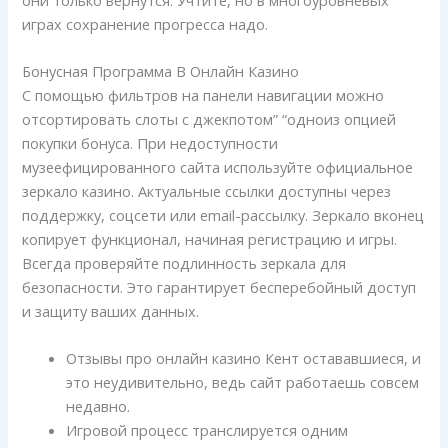
играх сохранение прогресса надо.
Бонусная Программа В Онлайн Казино
С помощью фильтров на панели навигации можно
отсортировать слоты с джекпотом” “одноиз опцией
покупки бонуса. При недоступности
музеефицированного сайта используйте официальное
зеркало казино. Актуальные ссылки доступны через
поддержку, соцсети или email-рассылку. Зеркало вконец
копирует функционал, начиная регистрацию и игры.
Всегда проверяйте подлинность зеркала для
безопасности. Это гарантирует бесперебойный доступ
и защиту ваших данных.
Отзывы про онлайн казино Кент остававшиеся, и
это неудивительно, ведь сайт работаешь совсем
недавно.
Игровой процесс транслируется одним