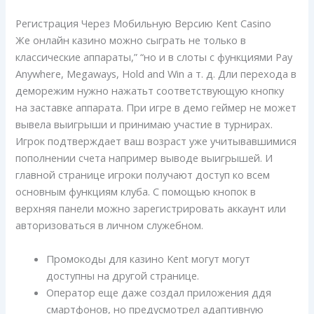
Регистрация Через Мобильную Версию Kent Casino
Же онлайн казино можно сыграть не только в
классические аппараты,” “но и в слоты с функциями Pay
Anywhere, Megaways, Hold and Win а т. д. Дли перехода в
деморежим нужно нажатьт соответствующую кнопку
на заставке аппарата. При игре в демо геймер не может
вывела выигрыши и принимаю участие в турнирах.
Игрок подтверждает ваш возраст уже учитывавшимися
пополнении счета например выводе выигрышей. И
главной странице игроки получают доступ ко всем
основным функциям клуба. С помощью кнопок в
верхняя панели можно зарегистрировать аккаунт или
авторизоваться в личном служебном.
Промокоды для казино Kent могут могут
доступны на другой странице.
Оператор еще даже создал приложения ддя
смартфонов, но предусмотрел адаптивную