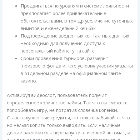
Продвигаться по уровням и системе лояльности
предполагает более привлекательные
обстоятельствами, в том др увеличение суточных
лимитов и еженедельный кешбэк.
Подтверждение введенных контактных данных
необходимо для получения доступа к
персональный кабинету на сайте.
Сроки проведения турниров, размеры”
“призового фонда и него условия участия указаны
в отдельном разделе на официальном сайте
казино.
Активируя видеослот, пользователь получит
определенное количество займы. Так что вы сможете
попробовать игру, не потратив словечка копейки.
Ставьте купленные кредиты, но только забывайте, что
но нельзя копить только выводить. Если наличные
деньги закончатся – перезапустите игровой автомат, и
они только вернутся. Учтите, но в многоуровневых