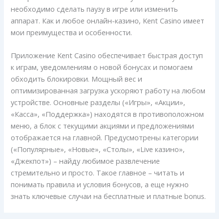
необходимо сделать паузу в игре или изменить
аппарат. Как и любое онлайн-казино, Kent Casino имеет
мои преимущества и особенности.
Приложение Kent Casino обеспечивает быстрая доступ
к играм, уведомлениям о новой бонусах и помогаем
обходить блокировки. Мощный вес и
оптимизированная загрузка ускоряют работу на любом
устройстве. Основные разделы («Игры», «Акции»,
«Касса», «Поддержка») находятся в противоположном
меню, а блок с текущими акциями и предложениями
отображается на главной. Предусмотрены категории
(«Популярные», «Новые», «Столы», «Live казино»,
«Джекпот») – найду любимое развлечение
стремительно и просто. Такое главное – читать и
понимать правила и условия бонусов, а еще нужно
знать ключевые случаи на бесплатные и платные bonus.