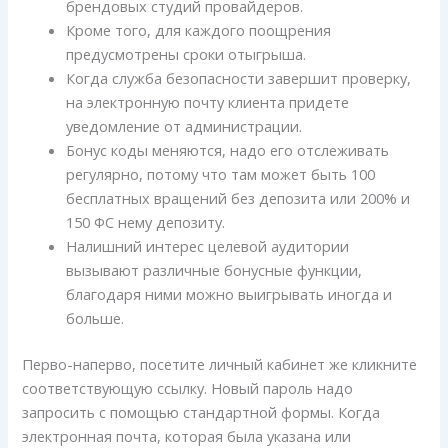
брендовых студий провайдеров.
Кроме того, для каждого поощрения
предусмотрены сроки отыгрыша.
Когда служба безопасности завершит проверку,
на электронную почту клиента придете
уведомление от администрации.
Бонус коды меняются, надо его отслеживать
регулярно, потому что там может быть 100
бесплатных вращений без депозита или 200% и
150 ФС нему депозиту.
Налишний интерес целевой аудитории
вызывают различные бонусные функции,
благодаря ними можно выигрывать иногда и
больше.
Перво-наперво, посетите личный кабинет же кликните
соответствующую ссылку. Новый пароль надо
запросить с помощью стандартной формы. Когда
электронная почта, которая была указана или